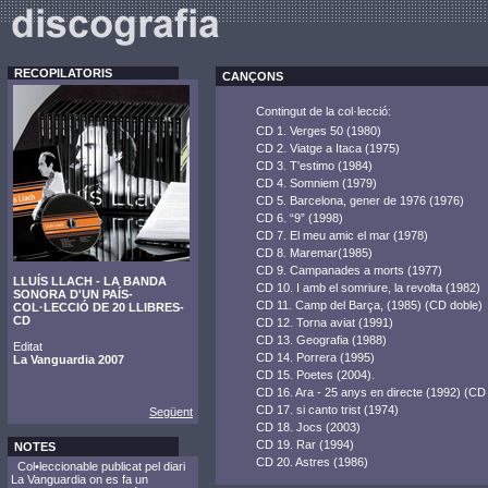
RECOPILATORIS
CANÇONS
Contingut de la col·lecció:
CD 1. Verges 50 (1980)
CD 2. Viatge a Itaca (1975)
CD 3. T'estimo (1984)
CD 4. Somniem (1979)
CD 5. Barcelona, gener de 1976 (1976)
CD 6. “9” (1998)
CD 7. El meu amic el mar (1978)
CD 8. Maremar(1985)
CD 9. Campanades a morts (1977)
LLUÍS LLACH - LA BANDA
CD 10. I amb el somriure, la revolta (1982)
SONORA D'UN PAÍS-
CD 11. Camp del Barça, (1985) (CD doble)
COL·LECCIÓ DE 20 LLIBRES-
CD
CD 12. Torna aviat (1991)
CD 13. Geografia (1988)
Editat
CD 14. Porrera (1995)
La Vanguardia 2007
CD 15. Poetes (2004).
CD 16. Ara - 25 anys en directe (1992) (CD
CD 17. si canto trist (1974)
Següent
CD 18. Jocs (2003)
CD 19. Rar (1994)
NOTES
CD 20. Astres (1986)
Col•leccionable publicat pel diari
La Vanguardia on es fa un