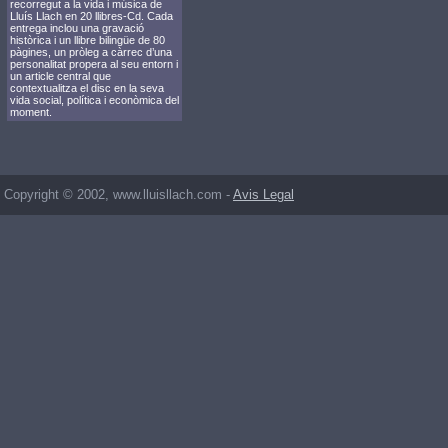
recorregut a la vida i música de
Lluís Llach en 20 llibres-Cd. Cada
entrega inclou una gravació
històrica i un llibre bilingüe de 80
pàgines, un pròleg a càrrec d’una
personalitat propera al seu entorn i
un article central que
contextualitza el disc en la seva
vida social, política i econòmica del
moment.
Copyright © 2002, www.lluisllach.com -
Avis Legal