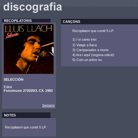
RECOPILATORIS
CANÇONS
Recopilatori que conté 5 LP:
1) I si canto trist
2) Viatge a Ítaca
3) Campanades a morts
4) Ara i aquí (segona edició)
5) Com un arbre nu
SELECCIÓN
Editat
Fonomusic 272025/3. CX. 1983
Següent
NOTES
Recopilatori que conté 5 LP.